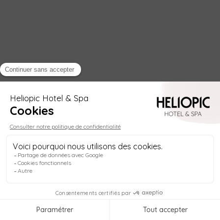
Helio
Bienvenue à
l'Heliopic Hotel & Spa
, au cœur de
Chamonix ! Je m'appelle
Helio
, votre concierge
digital, disponible
à tout moment
pour vous
aider à org
1