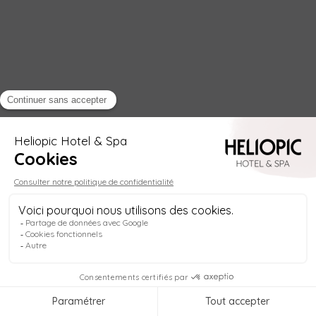
Helio
Bienvenue à
l'Heliopic Hotel & Spa
, au cœur de
Chamonix ! Je m'appelle
Helio
, votre concierge
digital, disponible
à tout moment
pour vous
aider à
1